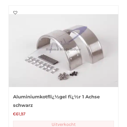
Aluminiumkotflï¿½gel fï¿½r 1 Achse
schwarz
€
61,97
Uitverkocht