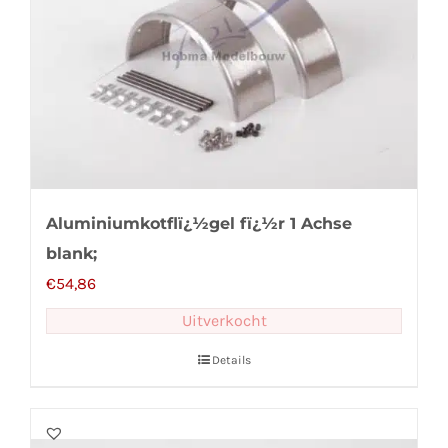
Aluminiumkotflï¿½gel fï¿½r 1 Achse
blank;
€
54,86
Uitverkocht
Details