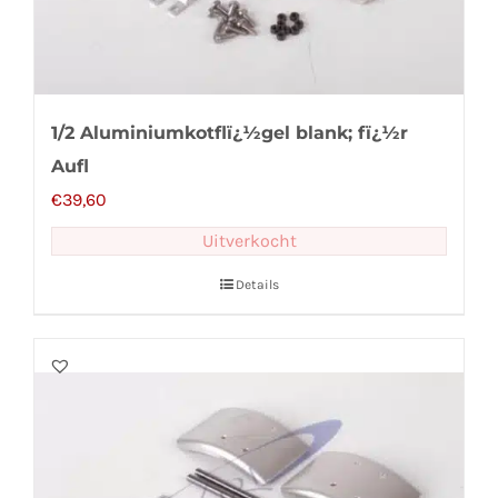
1/2 Aluminiumkotflï¿½gel blank; fï¿½r
Aufl
€
39,60
Uitverkocht
Details