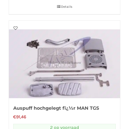
Details
Auspuff hochgelegt fï¿½r MAN TGS
€
91,46
2 op voorraad