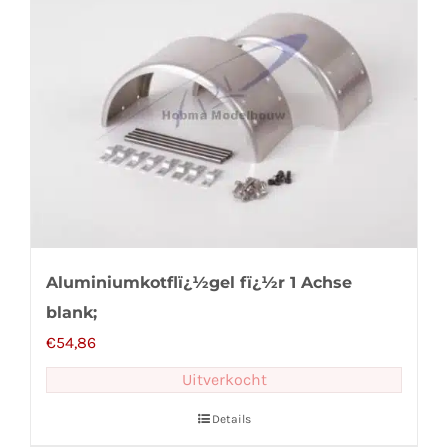
Aluminiumkotflï¿½gel fï¿½r 1 Achse
blank;
€
54,86
Uitverkocht
Details