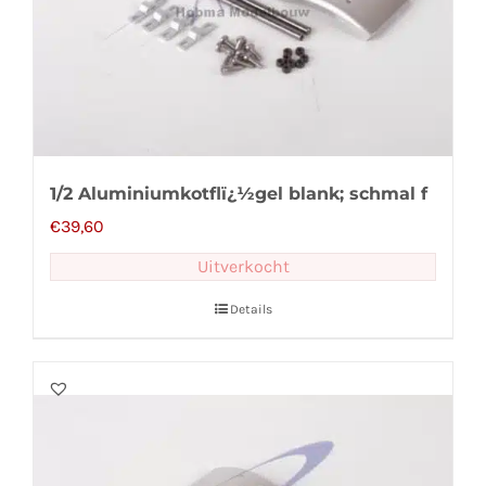
1/2 Aluminiumkotflï¿½gel blank; schmal f
€
39,60
Uitverkocht
Details