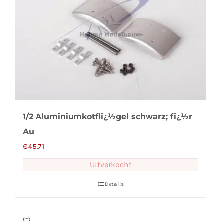
1/2 Aluminiumkotflï¿½gel schwarz; fï¿½r
Au
€
45,71
Uitverkocht
Details