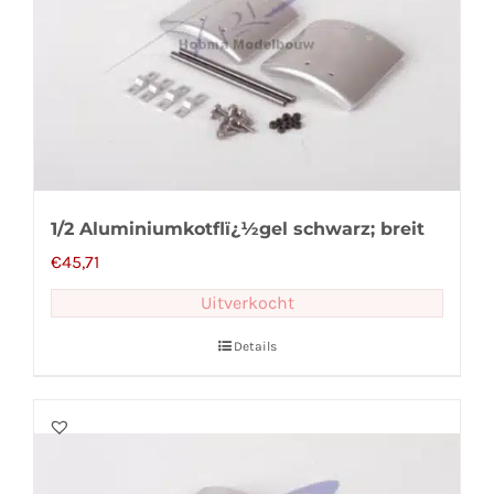
1/2 Aluminiumkotflï¿½gel schwarz; breit
€
45,71
Uitverkocht
Details