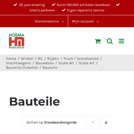
Ga
30 jaar ervaring
Ruim 100.000 artikelen leverbaar
Gratis parkeren
Eigen reparatie service
naar
inhoud
Klantenservice
Mijn account
Home
Winkel
RC
Rijden
Truck / Grondverzet
Vrachtwagens
Bouwdoos
Scale Art
Scale Art
Bauteile/Zubehör
Bauteile
Bauteile
Sorteer op
Standaardvolgorde