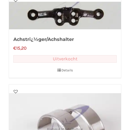
Achstrï¿½ger/Achshalter
€
15,20
Uitverkocht
Details