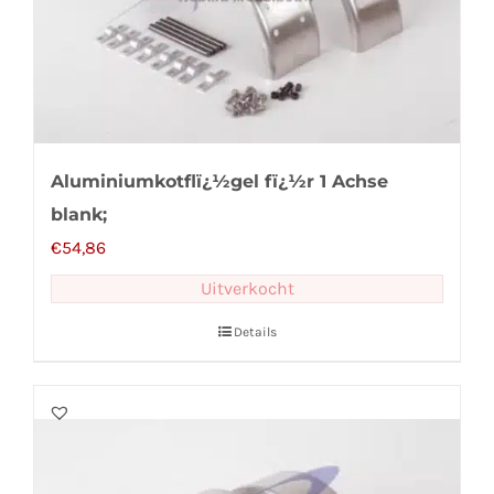
Aluminiumkotflï¿½gel fï¿½r 1 Achse
blank;
€
54,86
Uitverkocht
Details