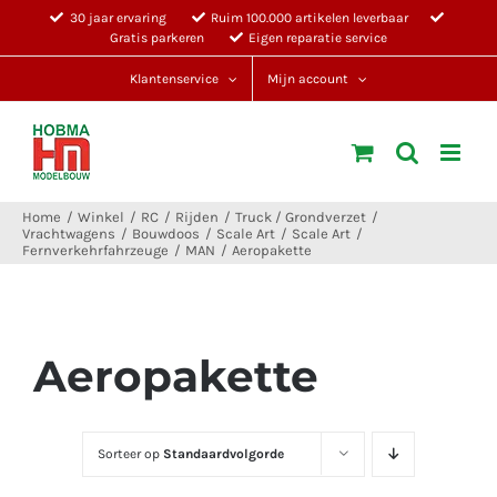
Ga
30 jaar ervaring
Ruim 100.000 artikelen leverbaar
Gratis parkeren
Eigen reparatie service
naar
inhoud
Klantenservice
Mijn account
Home
Winkel
RC
Rijden
Truck / Grondverzet
Vrachtwagens
Bouwdoos
Scale Art
Scale Art
Fernverkehrfahrzeuge
MAN
Aeropakette
Aeropakette
Sorteer op
Standaardvolgorde