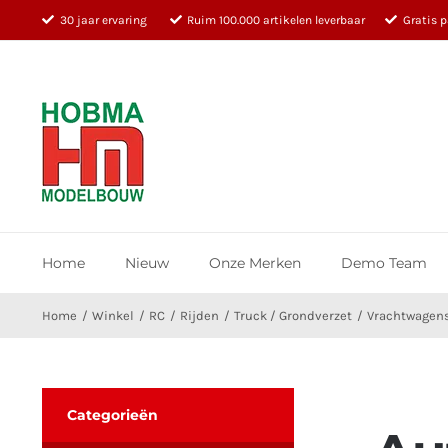
Ga
30 jaar ervaring
Ruim 100.000 artikelen leverbaar
Gratis 
naar
inhoud
Home
Nieuw
Onze Merken
Demo Team
Home
Winkel
RC
Rijden
Truck / Grondverzet
Vrachtwagen
Categorieën