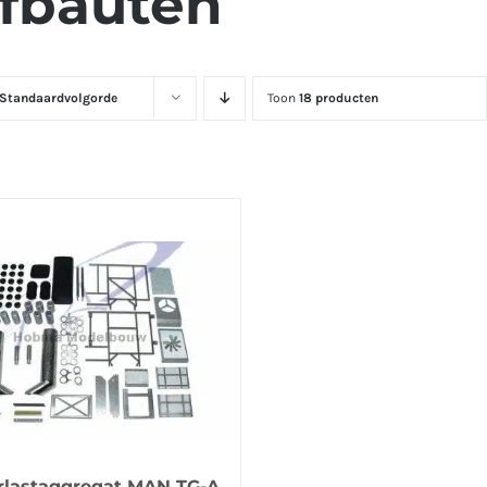
fbauten
Standaardvolgorde
Toon
18 producten
lastaggregat MAN TG-A