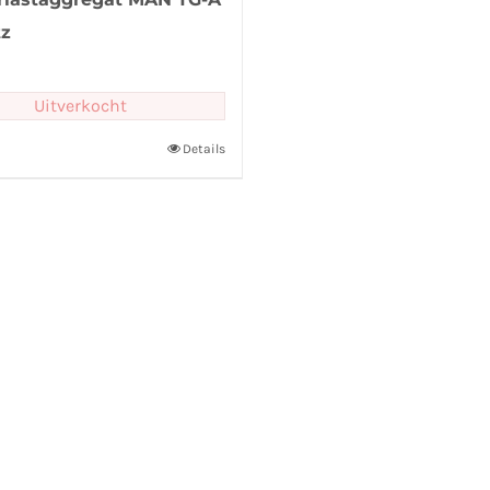
tz
Uitverkocht
Details