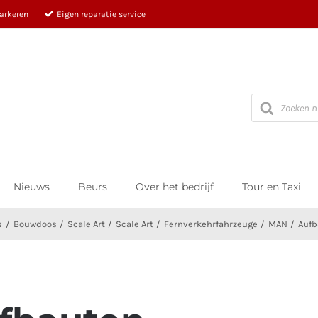
parkeren
Eigen reparatie service
Producten
zoeken
Nieuws
Beurs
Over het bedrijf
Tour en Taxi
s
Bouwdoos
Scale Art
Scale Art
Fernverkehrfahrzeuge
MAN
Aufb