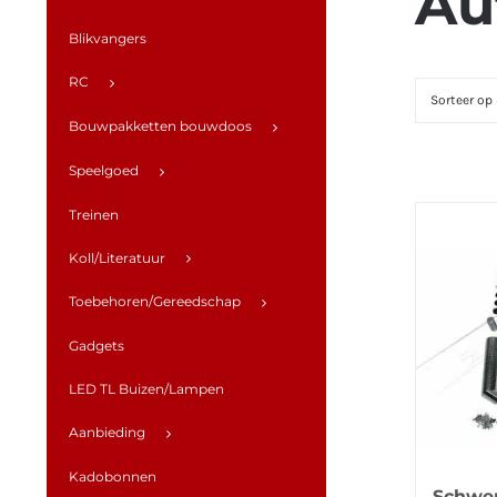
Au
Blikvangers
RC
Sorteer op
Bouwpakketten bouwdoos
Speelgoed
Treinen
Koll/Literatuur
Toebehoren/Gereedschap
Gadgets
LED TL Buizen/Lampen
Aanbieding
Kadobonnen
Schwer