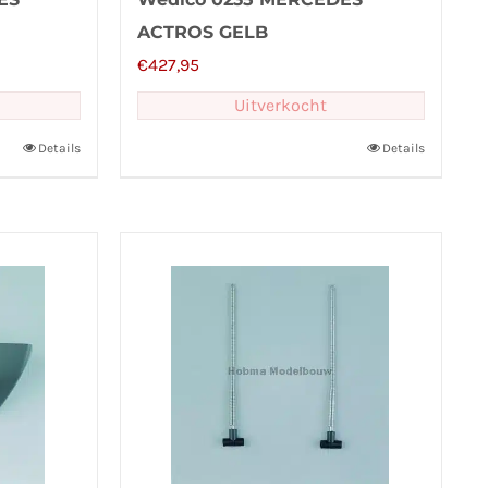
ACTROS GELB
€
427,95
Uitverkocht
Details
Details