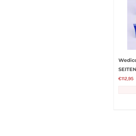
Wedic
SEITE
€
112,95