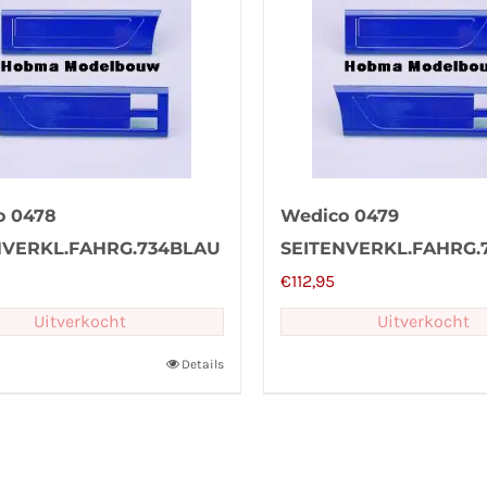
o 0478
Wedico 0479
NVERKL.FAHRG.734BLAU
SEITENVERKL.FAHRG.
€
112,95
Uitverkocht
Uitverkocht
Details