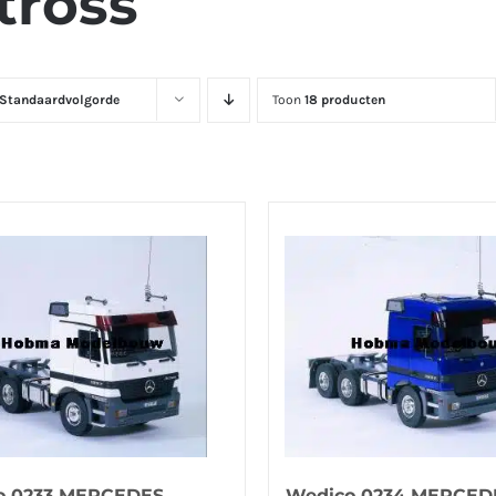
tross
Standaardvolgorde
Toon
18 producten
o 0233 MERCEDES
Wedico 0234 MERCED