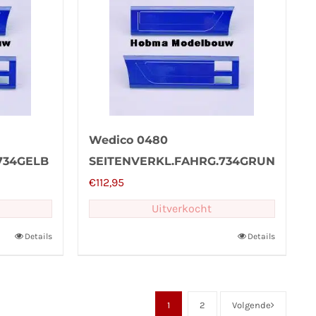
Wedico 0480
734GELB
SEITENVERKL.FAHRG.734GRUN
€
112,95
Uitverkocht
Details
Details
1
2
Volgende