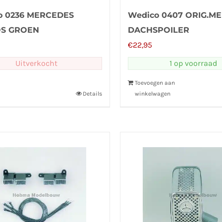
o 0236 MERCEDES
Wedico 0407 ORIG.ME
S GROEN
DACHSPOILER
€
22,95
Uitverkocht
1 op voorraad
Toevoegen aan
Details
winkelwagen