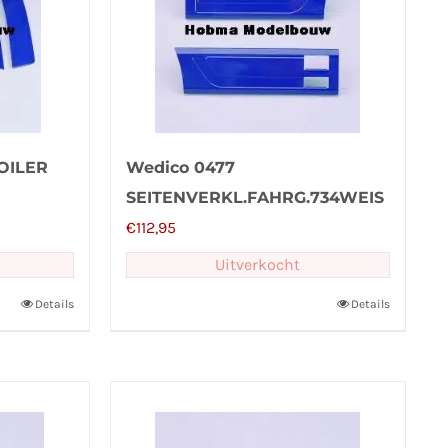
OILER
Wedico 0477
SEITENVERKL.FAHRG.734WEIS
€
112,95
Uitverkocht
Details
Details