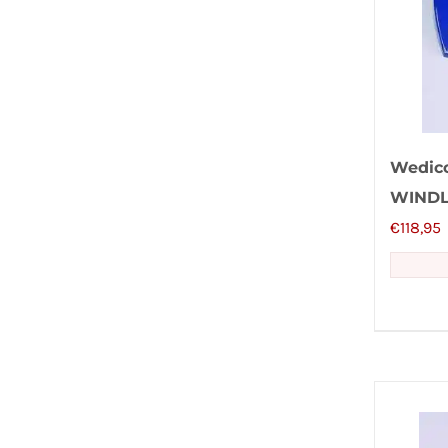
Wedic
WINDL
€
118,95