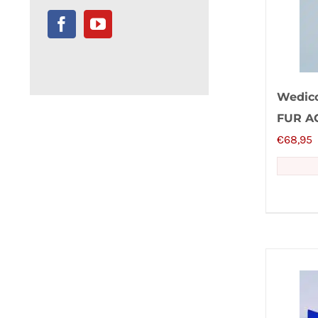
Wedic
FUR A
€
68,95