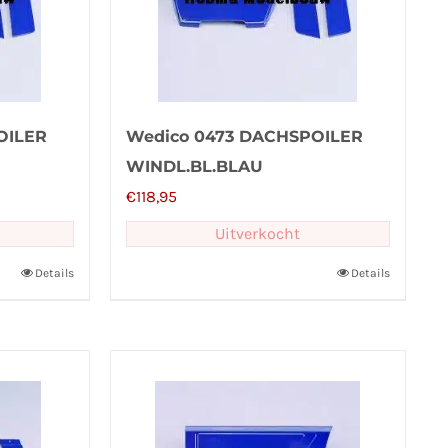
OILER
Wedico 0473 DACHSPOILER
WINDL.BL.BLAU
€
118,95
Uitverkocht
Details
Details