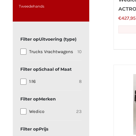
Tweedehands
ACTRO
€
427,95
Uitvoering (type)
Trucks Vrachtwagens
10
Schaal of Maat
1:16
8
Merken
Wedico
23
Prijs