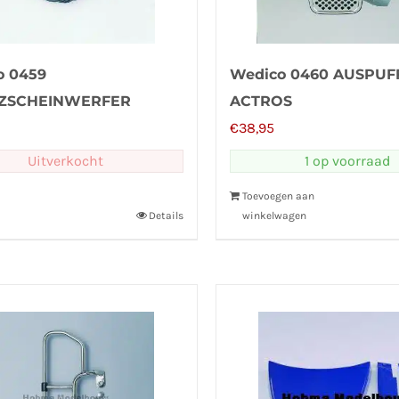
o 0459
Wedico 0460 AUSPUF
ZSCHEINWERFER
ACTROS
OS
€
38,95
Uitverkocht
1 op voorraad
Toevoegen aan
Details
winkelwagen