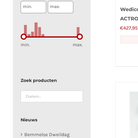
min.
max.
Wedic
ACTRO
€
427,95
min.
max.
Zoek producten
Nieuws
Bemmelse Dweildag