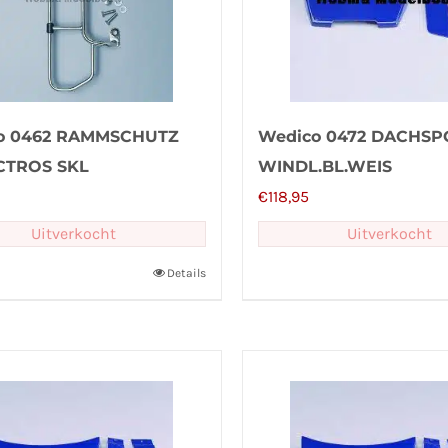
o 0462 RAMMSCHUTZ
Wedico 0472 DACHSP
CTROS SKL
WINDL.BL.WEIS
€
118,95
Uitverkocht
Uitverkocht
Details