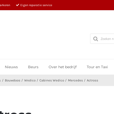
parkeren
Eigen reparatie service
Producten
zoeken
Nieuws
Beurs
Over het bedrijf
Tour en Taxi
s
Bouwdoos
Wedico
Cabines Wedico
Mercedes
Actross