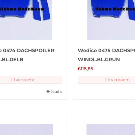
o 0474 DACHSPOILER
Wedico 0475 DACHSP
.BL.GELB
WINDL.BL.GRUN
€
118,95
Uitverkocht
Uitverkocht
Details