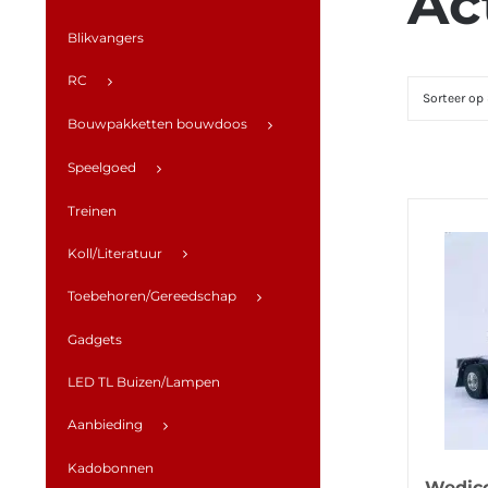
Ac
Blikvangers
RC
Sorteer op
Bouwpakketten bouwdoos
Speelgoed
Treinen
Koll/Literatuur
Toebehoren/Gereedschap
Gadgets
LED TL Buizen/Lampen
Aanbieding
Kadobonnen
Wedic