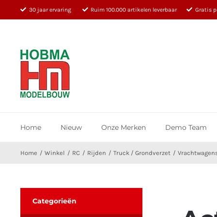
Ga
30 jaar ervaring
Ruim 100.000 artikelen leverbaar
Gratis 
naar
inhoud
Home
Nieuw
Onze Merken
Demo Team
Home
Winkel
RC
Rijden
Truck / Grondverzet
Vrachtwagen
Categorieën