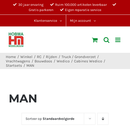
Ga
30 jaar ervaring
Ruim 100.000 artikelen leverbaar
Gratis parkeren
Eigen reparatie service
naar
inhoud
Klantenservice
Mijn account
Home
Winkel
RC
Rijden
Truck / Grondverzet
Vrachtwagens
Bouwdoos
Wedico
Cabines Wedico
Startsets
MAN
MAN
Sorteer op
Standaardvolgorde