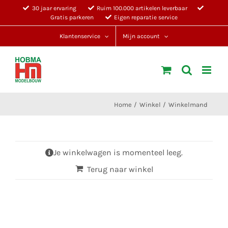
Ga
30 jaar ervaring
Ruim 100.000 artikelen leverbaar
Gratis parkeren
Eigen reparatie service
naar
inhoud
Klantenservice
Mijn account
Home
Winkel
Winkelmand
Je winkelwagen is momenteel leeg.
Terug naar winkel