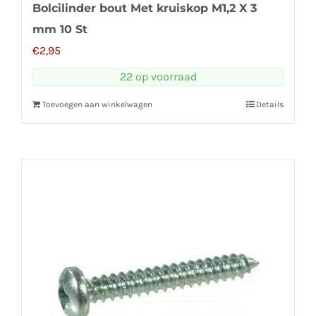
Bolcilinder bout Met kruiskop M1,2 X 3
mm 10 St
€
2,95
22 op voorraad
Toevoegen aan winkelwagen
Details