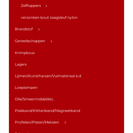
Zelftappers
verzonken bout zaagsleuf nylon
Brandstof
Gereedschappen
Krimpkous
Lagers
Lijmen/Kunstharsen/Vulmateriaal e.d.
Loeplampen
Olie/Smeermiddel/etc.
Plakband/Klittenband/Magneetband
Profielen/Platen/Metalen