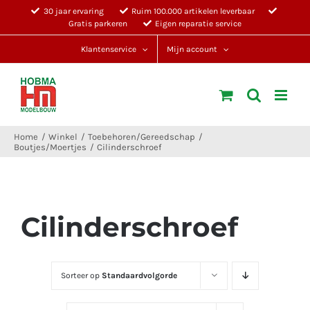
Ga
30 jaar ervaring
Ruim 100.000 artikelen leverbaar
Gratis parkeren
Eigen reparatie service
naar
inhoud
Klantenservice
Mijn account
Home
Winkel
Toebehoren/Gereedschap
Boutjes/Moertjes
Cilinderschroef
Cilinderschroef
Sorteer op
Standaardvolgorde