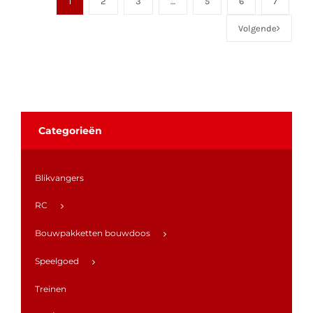
1
2
3
…
5
6
7
Volgende
Categorieën
Blikvangers
RC
Bouwpakketten bouwdoos
Speelgoed
Treinen