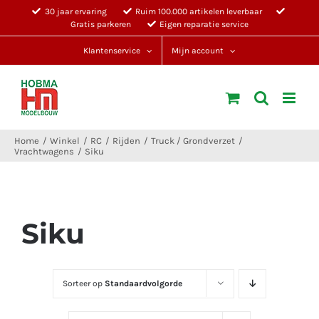
Ga
30 jaar ervaring
Ruim 100.000 artikelen leverbaar
Gratis parkeren
Eigen reparatie service
naar
inhoud
Klantenservice
Mijn account
Home
Winkel
RC
Rijden
Truck / Grondverzet
Vrachtwagens
Siku
Siku
Sorteer op
Standaardvolgorde