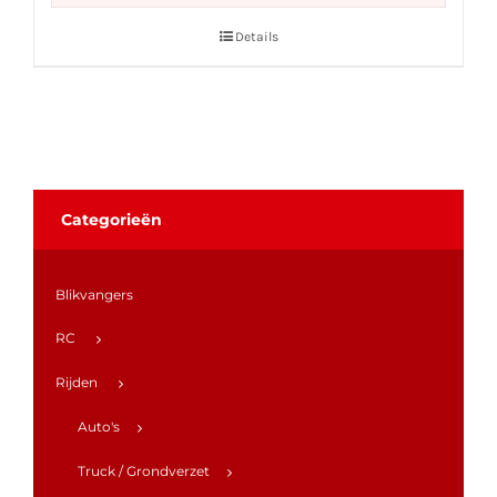
Details
Categorieën
Blikvangers
RC
Rijden
Auto's
Truck / Grondverzet