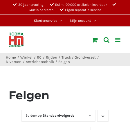
Ga
30 jaar ervaring
Ruim 100.000 artikelen leverbaar
Gratis parkeren
Eigen reparatie service
naar
inhoud
Klantenservice
Mijn account
Home
Winkel
RC
Rijden
Truck / Grondverzet
Diversen
Antriebstechnik
Felgen
Felgen
Sorteer op
Standaardvolgorde