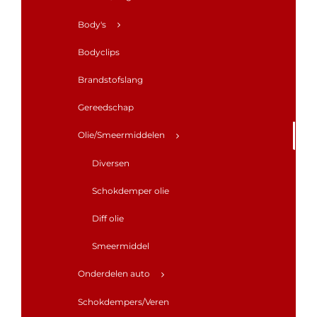
Body's
Bodyclips
Brandstofslang
Gereedschap
Olie/Smeermiddelen
Diversen
Schokdemper olie
Diff olie
Smeermiddel
Onderdelen auto
Schokdempers/Veren