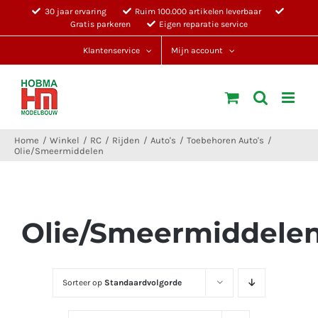
Ga
30 jaar ervaring
Ruim 100.000 artikelen leverbaar
Gratis parkeren
Eigen reparatie service
naar
inhoud
Klantenservice
Mijn account
Home
Winkel
RC
Rijden
Auto's
Toebehoren Auto's
Olie/Smeermiddelen
Olie/Smeermiddele
Sorteer op
Standaardvolgorde