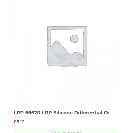
LRP 66670 LRP Silicone Differential Oi
€
9,10
1 op voorraad