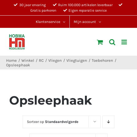
Ga
30 jaar ervaring
Ruim 100.000 artikelen leverbaar
Gratis parkeren
Eigen reparatie service
naar
inhoud
Klantenservice
Mijn account
Home
Winkel
RC
Vliegen
Vliegtuigen
Toebehoren
Opsleephaak
Opsleephaak
Sorteer op
Standaardvolgorde