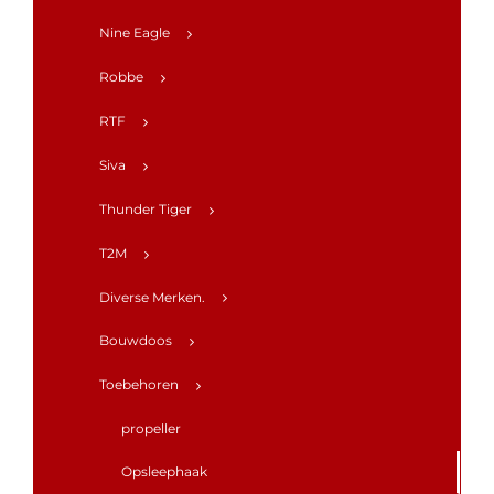
Nine Eagle
Robbe
RTF
Siva
Thunder Tiger
T2M
Diverse Merken.
Bouwdoos
Toebehoren
propeller
Opsleephaak