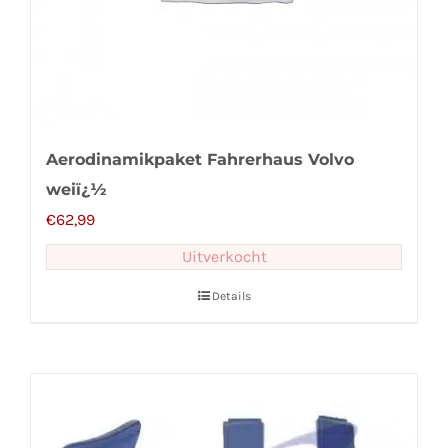
Aerodinamikpaket Fahrerhaus Volvo
weiï¿½
€
62,99
Uitverkocht
Details