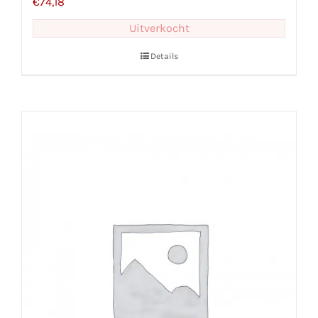
€
74,18
Uitverkocht
Details