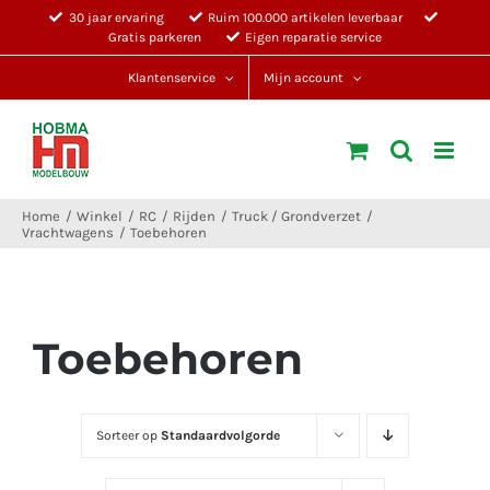
Ga
30 jaar ervaring
Ruim 100.000 artikelen leverbaar
Gratis parkeren
Eigen reparatie service
naar
inhoud
Klantenservice
Mijn account
Home
Winkel
RC
Rijden
Truck / Grondverzet
Vrachtwagens
Toebehoren
Toebehoren
Sorteer op
Standaardvolgorde