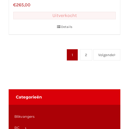
€
265,00
Uitverkocht
Details
1
2
Volgende
Categorieën
Blikvangers
RC