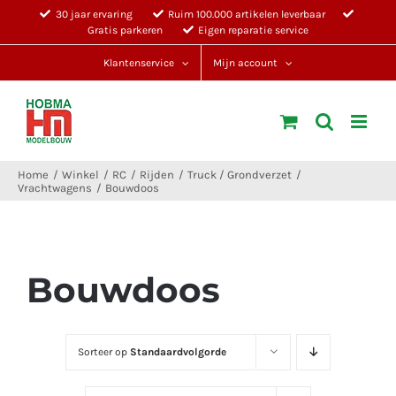
Ga
30 jaar ervaring
Ruim 100.000 artikelen leverbaar
Gratis parkeren
Eigen reparatie service
naar
inhoud
Klantenservice
Mijn account
Home
Winkel
RC
Rijden
Truck / Grondverzet
Vrachtwagens
Bouwdoos
Bouwdoos
Sorteer op
Standaardvolgorde