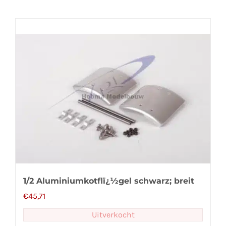
1/2 Aluminiumkotflï¿½gel schwarz; breit
€
45,71
Uitverkocht