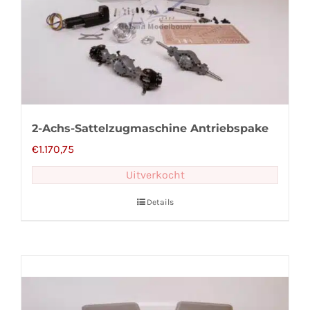
2-Achs-Sattelzugmaschine Antriebspake
€
1.170,75
Uitverkocht
Details