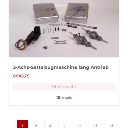
3-Achs-Sattelzugmaschine lang Antrieb
€
943,75
Uitverkocht
Details
1
2
3
…
44
45
46