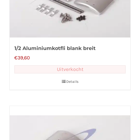
1/2 Aluminiumkotfli blank breit
€
39,60
Uitverkocht
Details