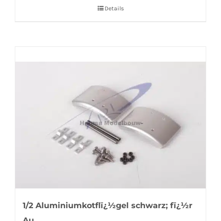
Details
1/2 Aluminiumkotflï¿½gel schwarz; fï¿½r
Au