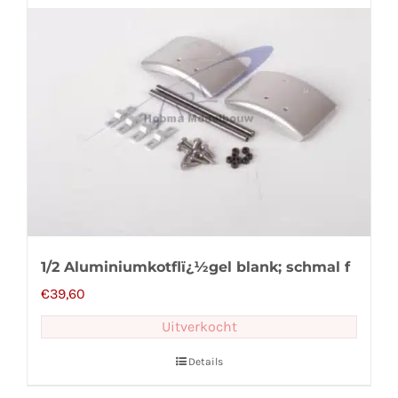
1/2 Aluminiumkotflï¿½gel blank; schmal f
€
39,60
Uitverkocht
Details