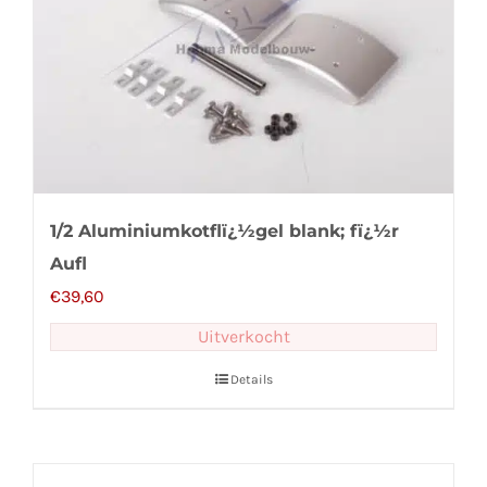
1/2 Aluminiumkotflï¿½gel blank; fï¿½r
Aufl
€
39,60
Uitverkocht
Details