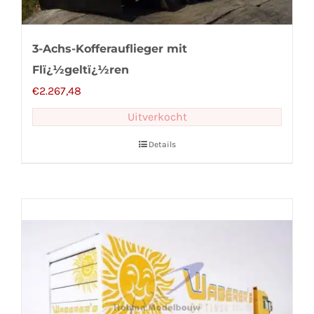
3-Achs-Kofferauflieger mit
Flï¿½geltï¿½ren
€
2.267,48
Uitverkocht
Details