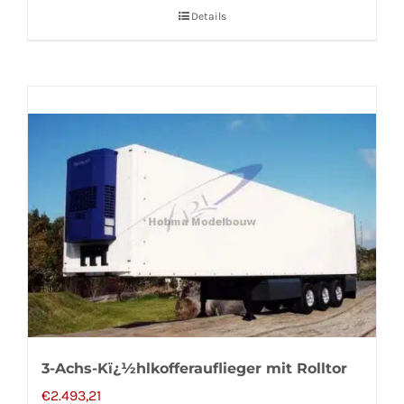
Details
3-Achs-Kï¿½hlkofferauflieger mit Rolltor
€
2.493,21