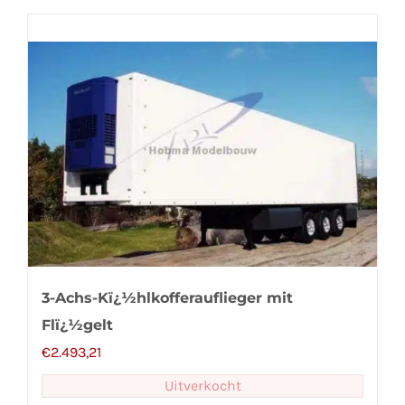
3-Achs-Kï¿½hlkofferauflieger mit
Flï¿½gelt
€
2.493,21
Uitverkocht