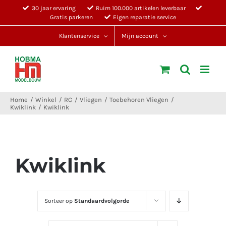
Ga
30 jaar ervaring
Ruim 100.000 artikelen leverbaar
Gratis parkeren
Eigen reparatie service
naar
inhoud
Klantenservice
Mijn account
Home
Winkel
RC
Vliegen
Toebehoren Vliegen
Kwiklink
Kwiklink
Kwiklink
Sorteer op
Standaardvolgorde