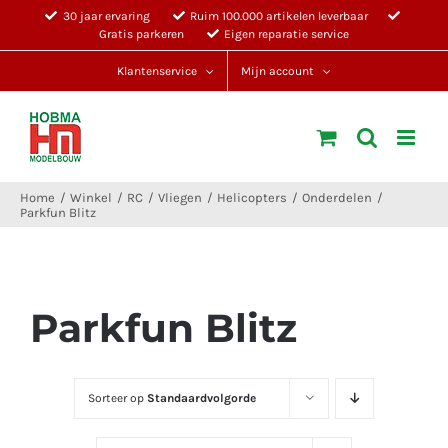
Ga
30 jaar ervaring
Ruim 100.000 artikelen leverbaar
Gratis parkeren
Eigen reparatie service
naar
inhoud
Klantenservice
Mijn account
Home
Winkel
RC
Vliegen
Helicopters
Onderdelen
Parkfun Blitz
Parkfun Blitz
Sorteer op
Standaardvolgorde