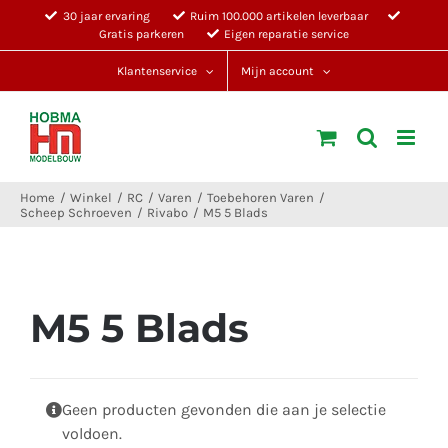
Ga
30 jaar ervaring
Ruim 100.000 artikelen leverbaar
Gratis parkeren
Eigen reparatie service
naar
inhoud
Klantenservice
Mijn account
Home
Winkel
RC
Varen
Toebehoren Varen
Scheep Schroeven
Rivabo
M5 5 Blads
M5 5 Blads
Geen producten gevonden die aan je selectie
voldoen.