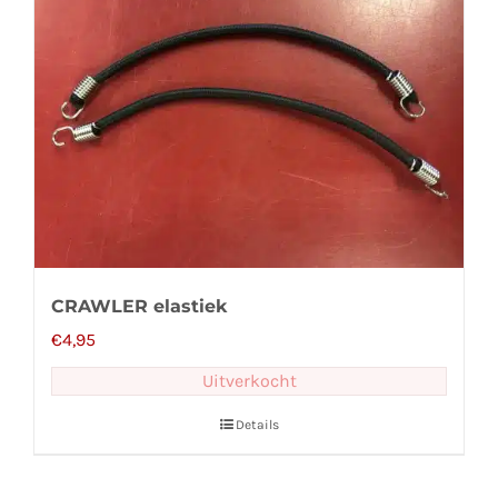
CRAWLER elastiek
€
4,95
Uitverkocht
Details