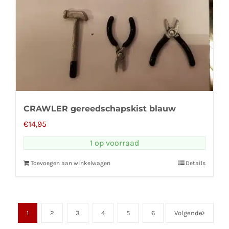
CRAWLER gereedschapskist blauw
€
14,95
1 op voorraad
Toevoegen aan winkelwagen
Details
1
2
3
4
5
6
Volgende