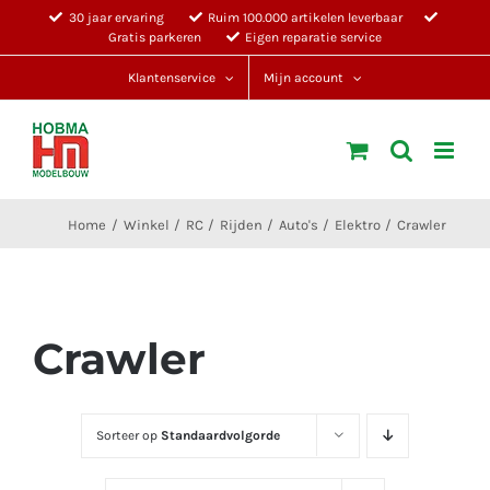
Ga
30 jaar ervaring
Ruim 100.000 artikelen leverbaar
Gratis parkeren
Eigen reparatie service
naar
inhoud
Klantenservice
Mijn account
Home
Winkel
RC
Rijden
Auto's
Elektro
Crawler
Crawler
Sorteer op
Standaardvolgorde