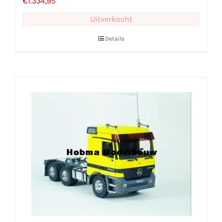
€
1.334,95
Uitverkocht
Details