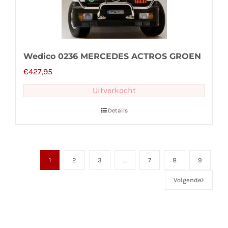
Wedico 0236 MERCEDES ACTROS GROEN
€
427,95
Uitverkocht
Details
1
2
3
…
7
8
9
Volgende