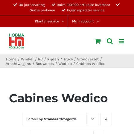
Ga
30 jaar ervaring
Ruim 100.000 artikelen leverbaar
Gratis parkeren
Eigen reparatie service
naar
inhoud
Klantenservice
Mijn account
Home
Winkel
RC
Rijden
Truck / Grondverzet
Vrachtwagens
Bouwdoos
Wedico
Cabines Wedico
Cabines Wedico
Sorteer op
Standaardvolgorde