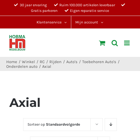
Ga
30 jaar ervaring
Ruim 100.000 artikelen leverbaar
Gratis parkeren
Eigen reparatie service
naar
inhoud
Klantenservice
Mijn account
Home
Winkel
RC
Rijden
Auto's
Toebehoren Auto's
Onderdelen auto
Axial
Axial
Sorteer op
Standaardvolgorde