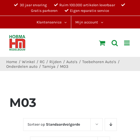
Ga
30 jaar ervaring
Ruim 100.000 artikelen leverbaar
Gratis parkeren
Eigen reparatie service
naar
inhoud
Klantenservice
Mijn account
Home
Winkel
RC
Rijden
Auto's
Toebehoren Auto's
Onderdelen auto
Tamiya
M03
M03
Sorteer op
Standaardvolgorde