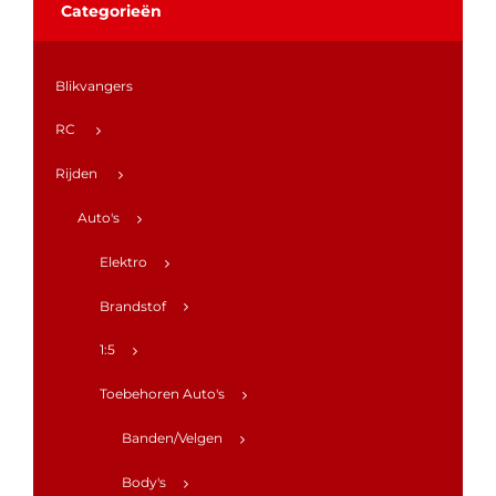
Categorieën
Blikvangers
RC
Rijden
Auto's
Elektro
Brandstof
1:5
Toebehoren Auto's
Banden/Velgen
Body's