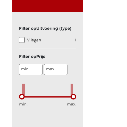
Uitvoering (type)
Vliegen
1
Prijs
min.
max.
min.
max.