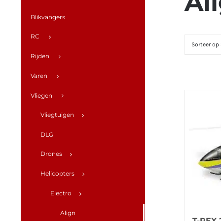
Al
Blikvangers
RC
Sorteer op
Rijden
Varen
Vliegen
Vliegtuigen
DLG
Drones
Helicopters
Electro
Align
T-REX 