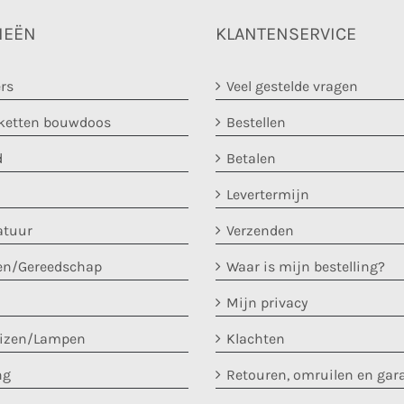
IEËN
KLANTENSERVICE
rs
Veel gestelde vragen
etten bouwdoos
Bestellen
d
Betalen
Levertermijn
atuur
Verzenden
en/Gereedschap
Waar is mijn bestelling?
Mijn privacy
uizen/Lampen
Klachten
ng
Retouren, omruilen en gar