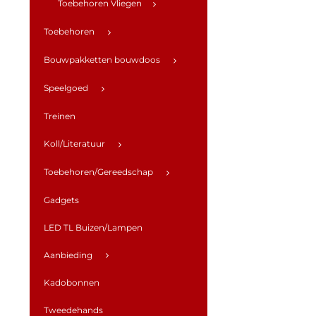
Toebehoren Vliegen
Toebehoren
Bouwpakketten bouwdoos
Speelgoed
Treinen
Koll/Literatuur
Toebehoren/Gereedschap
Gadgets
LED TL Buizen/Lampen
Aanbieding
Kadobonnen
Tweedehands