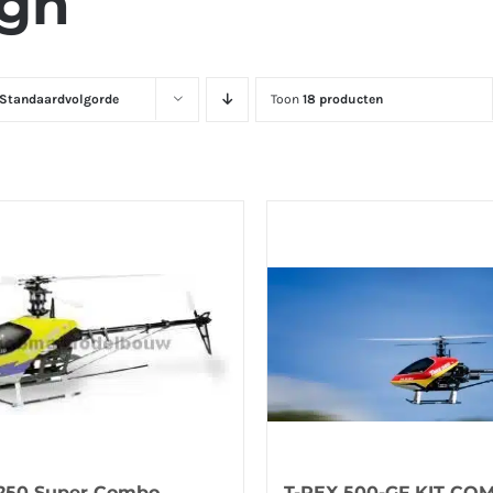
ign
Standaardvolgorde
Toon
18 producten
250 Super Combo
T-REX 500-GF KIT CO