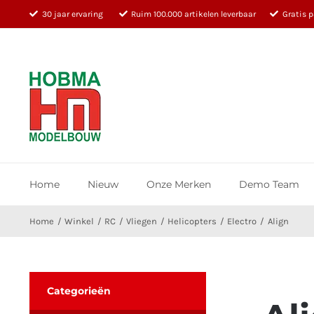
Ga
30 jaar ervaring
Ruim 100.000 artikelen leverbaar
Gratis 
naar
inhoud
Home
Nieuw
Onze Merken
Demo Team
Home
Winkel
RC
Vliegen
Helicopters
Electro
Align
Categorieën