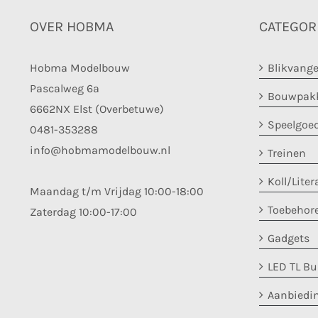
OVER HOBMA
CATEGOR
Hobma Modelbouw
Blikvange
Pascalweg 6a
Bouwpakk
6662NX Elst (Overbetuwe)
Speelgoe
0481-353288
info@hobmamodelbouw.nl
Treinen
Koll/Liter
Maandag t/m Vrijdag 10:00-18:00
Toebehor
Zaterdag 10:00-17:00
Gadgets
LED TL B
Aanbiedi