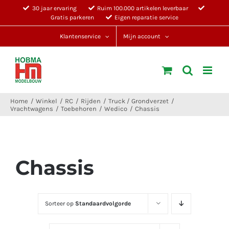
Ga
30 jaar ervaring
Ruim 100.000 artikelen leverbaar
Gratis parkeren
Eigen reparatie service
naar
inhoud
Klantenservice
Mijn account
Home
Winkel
RC
Rijden
Truck / Grondverzet
Vrachtwagens
Toebehoren
Wedico
Chassis
Chassis
Sorteer op
Standaardvolgorde