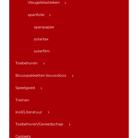
Vleugelelastieken
spanfolie
spanpapier
solartex
solarfilm
Toebehoren
Bouwpakketten bouwdoos
Speelgoed
Treinen
Koll/Literatuur
Toebehoren/Gereedschap
Gadgets