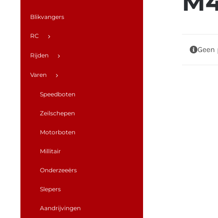
M4
Blikvangers
RC
Geen 
Rijden
Varen
Speedboten
Zeilschepen
Motorboten
Millitair
Onderzeeërs
Slepers
Aandrijvingen