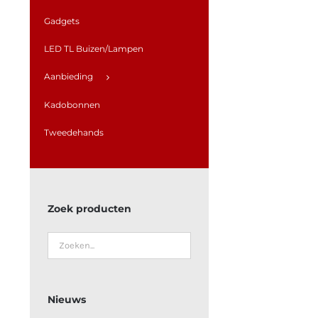
Gadgets
LED TL Buizen/Lampen
Aanbieding
Kadobonnen
Tweedehands
Zoek producten
Nieuws