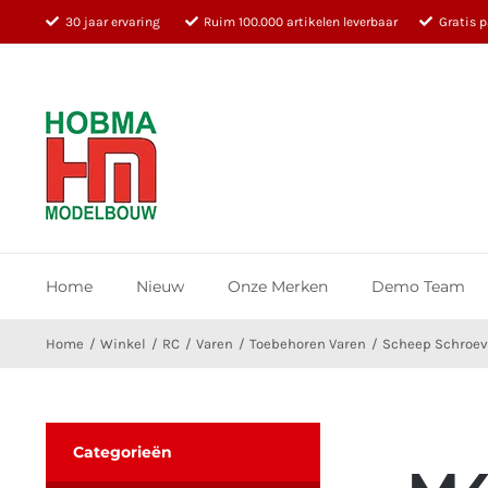
Ga
30 jaar ervaring
Ruim 100.000 artikelen leverbaar
Gratis 
naar
inhoud
Home
Nieuw
Onze Merken
Demo Team
Home
Winkel
RC
Varen
Toebehoren Varen
Scheep Schroe
Categorieën