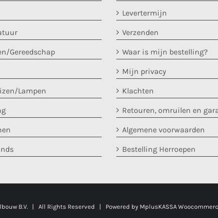
Levertermijn
atuur
Verzenden
en/Gereedschap
Waar is mijn bestelling?
Mijn privacy
uizen/Lampen
Klachten
ng
Retouren, omruilen en gar
nen
Algemene voorwaarden
ands
Bestelling Herroepen
ouw B.V. | All Rights Reserved | Powered by
MplusKASSA Woocommerc