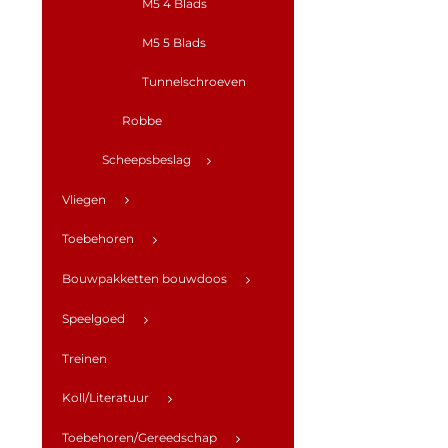
M5 4 Blads
M5 5 Blads
Tunnelschroeven
Robbe
Scheepsbeslag
Vliegen
Toebehoren
Bouwpakketten bouwdoos
Speelgoed
Treinen
Koll/Literatuur
Toebehoren/Gereedschap