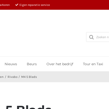
parkeren
Eigen reparatie service
Producten
zoeken
Nieuws
Beurs
Over het bedrijf
Tour en Taxi
ven
Rivabo
M4 5 Blads