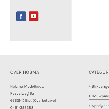
OVER HOBMA
CATEGOR
Hobma Modelbouw
Blikvange
Pascalweg 6a
Bouwpakk
6662NX Elst (Overbetuwe)
Speelgoe
0481-353288