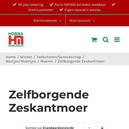
Ga
30 jaar ervaring
Ruim 100.000 artikelen leverbaar
Gratis parkeren
Eigen reparatie service
naar
inhoud
Klantenservice
Mijn account
Home
Winkel
Toebehoren/Gereedschap
Boutjes/Moertjes
Moeren
Zelfborgende Zeskantmoer
Zelfborgende
Zeskantmoer
Sorteer op
Standaardvolgorde