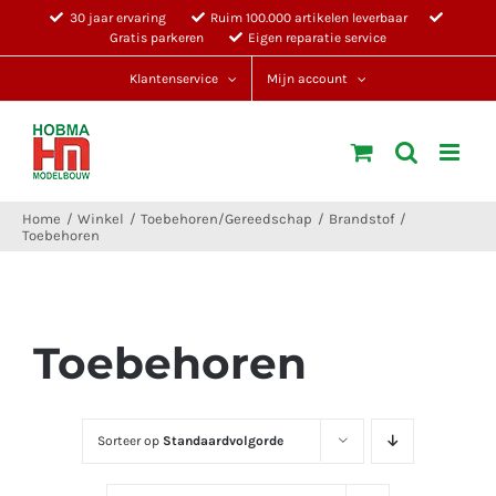
Ga
30 jaar ervaring
Ruim 100.000 artikelen leverbaar
Gratis parkeren
Eigen reparatie service
naar
inhoud
Klantenservice
Mijn account
Home
Winkel
Toebehoren/Gereedschap
Brandstof
Toebehoren
Toebehoren
Sorteer op
Standaardvolgorde