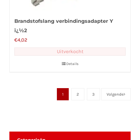
Brandstofslang verbindingsadapter Y
ï¿½2
€
4,02
Uitverkocht
Details
1
2
3
Volgende
Categorieën