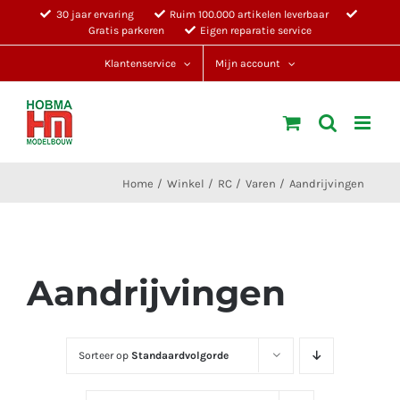
Ga
30 jaar ervaring
Ruim 100.000 artikelen leverbaar
Gratis parkeren
Eigen reparatie service
naar
inhoud
Klantenservice
Mijn account
Home
Winkel
RC
Varen
Aandrijvingen
Aandrijvingen
Sorteer op
Standaardvolgorde