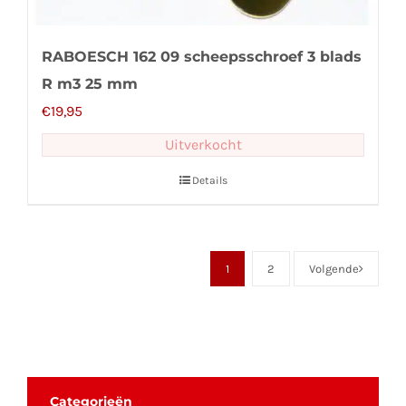
RABOESCH 162 09 scheepsschroef 3 blads
R m3 25 mm
€
19,95
Uitverkocht
Details
1
2
Volgende
Categorieën