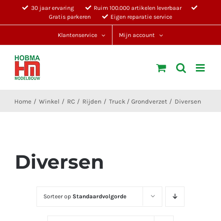
Ga
30 jaar ervaring
Ruim 100.000 artikelen leverbaar
Gratis parkeren
Eigen reparatie service
naar
inhoud
Klantenservice
Mijn account
Home
Winkel
RC
Rijden
Truck / Grondverzet
Diversen
Diversen
Sorteer op
Standaardvolgorde