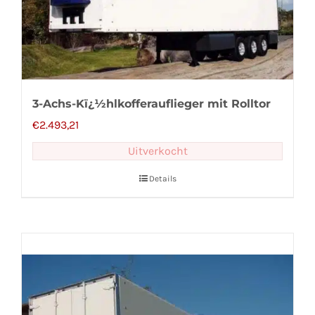
3-Achs-Kï¿½hlkofferauflieger mit Rolltor
€
2.493,21
Uitverkocht
Details