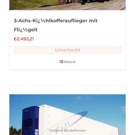
3-Achs-Kï¿½hlkofferauflieger mit
Flï¿½gelt
€
2.493,21
Uitverkocht
Details