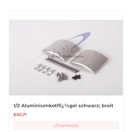
1/2 Aluminiumkotflï¿½gel schwarz; breit
€
45,71
Uitverkocht