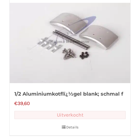
1/2 Aluminiumkotflï¿½gel blank; schmal f
€
39,60
Uitverkocht
Details