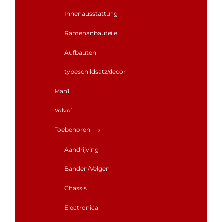
Innenausstattung
Ramenanbauteile
Aufbauten
typeschildsatz/decor
Man1
Volvo1
Toebehoren
Aandrijving
Banden/Velgen
Chassis
Electronica