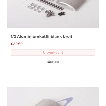
1/2 Aluminiumkotfli blank breit
€
39,60
Uitverkocht
Details