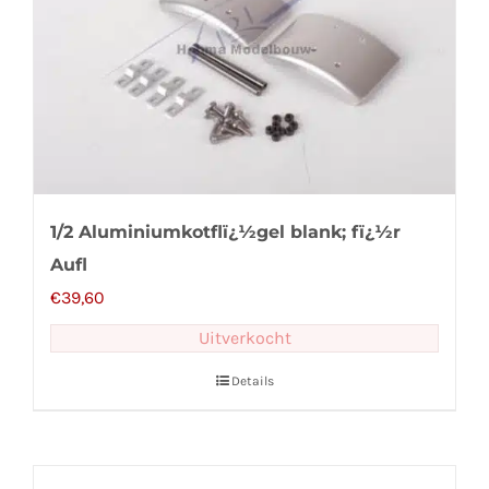
1/2 Aluminiumkotflï¿½gel blank; fï¿½r
Aufl
€
39,60
Uitverkocht
Details