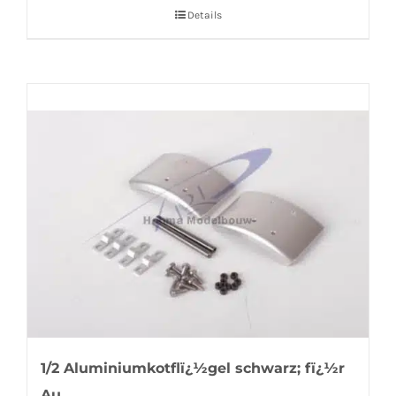
Details
1/2 Aluminiumkotflï¿½gel schwarz; fï¿½r
Au