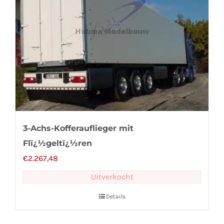
3-Achs-Kofferauflieger mit
Flï¿½geltï¿½ren
€
2.267,48
Uitverkocht
Details