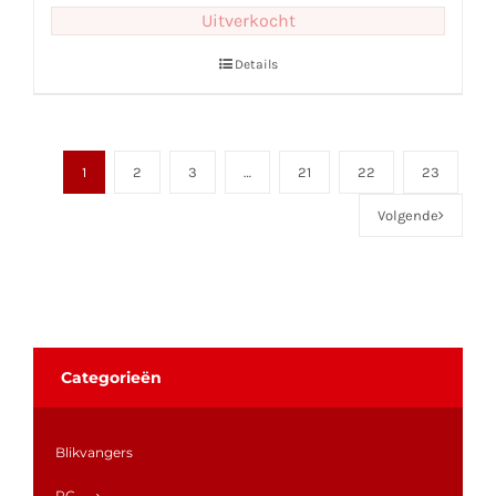
Uitverkocht
Details
1
2
3
…
21
22
23
Volgende
Categorieën
Blikvangers
RC