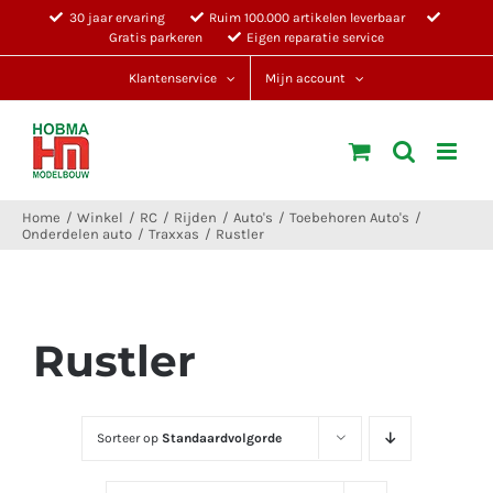
Ga
30 jaar ervaring
Ruim 100.000 artikelen leverbaar
Gratis parkeren
Eigen reparatie service
naar
inhoud
Klantenservice
Mijn account
Home
Winkel
RC
Rijden
Auto's
Toebehoren Auto's
Onderdelen auto
Traxxas
Rustler
Rustler
Sorteer op
Standaardvolgorde