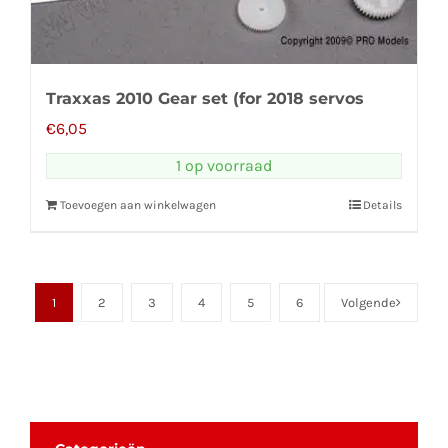
Traxxas 2010 Gear set (for 2018 servos
€
6,05
1 op voorraad
Toevoegen aan winkelwagen
Details
1
2
3
4
5
6
Volgende