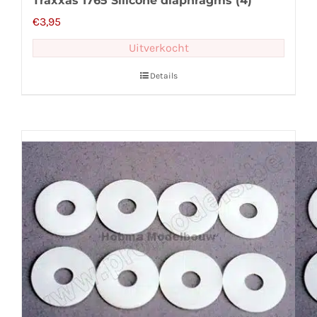
Traxxas 1765 Silicone diaphragms (4)
€
3,95
Uitverkocht
Details