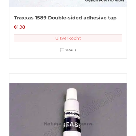
Traxxas 1589 Double-sided adhesive tap
€
1,98
Uitverkocht
Details