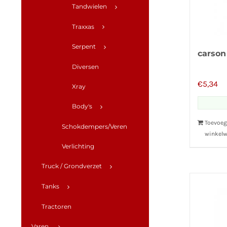
Tandwielen
Traxxas
Serpent
carson
Diversen
€
5,34
Xray
Body's
Toevoeg
Schokdempers/Veren
winkel
Verlichting
Truck / Grondverzet
Tanks
Tractoren
Varen