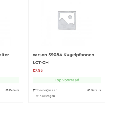
lter
carson 59084 Kugelpfannen
f.CT-CH
€
7,95
1 op voorraad
Details
Toevoegen aan
Details
winkelwagen