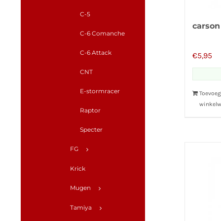
C-5
carson
C-6 Comanche
C-6 Attack
€
5,95
CNT
E-stormracer
Toevoeg
winkel
Raptor
Specter
FG
Krick
Mugen
Tamiya