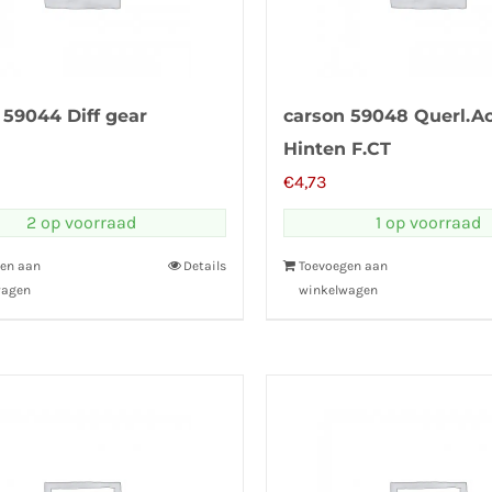
 59044 Diff gear
carson 59048 Querl.A
Hinten F.CT
€
4,73
2 op voorraad
1 op voorraad
en aan
Details
Toevoegen aan
wagen
winkelwagen