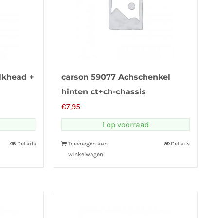
lkhead +
carson 59077 Achschenkel
hinten ct+ch-chassis
€
7,95
1 op voorraad
Details
Toevoegen aan
Details
winkelwagen