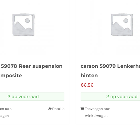
 59078 Rear suspension
carson 59079 Lenkerha
omposite
hinten
€
6,86
2 op voorraad
2 op voorraad
en aan
Details
Toevoegen aan
wagen
winkelwagen