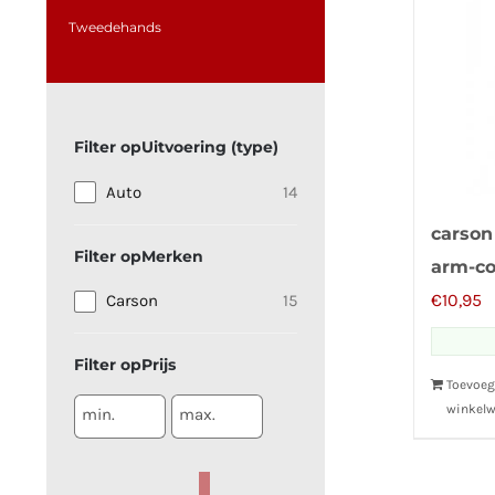
Tweedehands
Uitvoering (type)
Auto
14
carson
Merken
arm-c
€
10,95
Carson
15
Prijs
Toevoeg
winkel
min.
max.