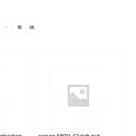
ngbacken
carson 59014 Clutch nut