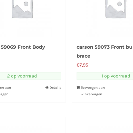
 59069 Front Body
carson 59073 Front bu
brace
€
7,95
2 op voorraad
1 op voorraad
en aan
Details
Toevoegen aan
wagen
winkelwagen