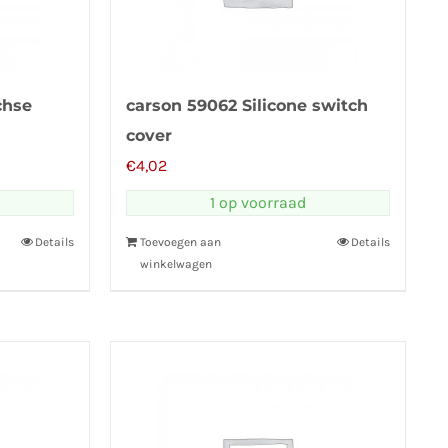
chse
carson 59062 Silicone switch
cover
€
4,02
1 op voorraad
Details
Toevoegen aan
Details
winkelwagen