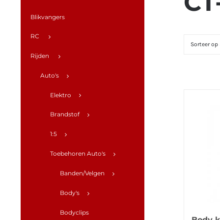
CT
Blikvangers
RC
Sorteer op
Rijden
Auto's
Elektro
Brandstof
1:5
Toebehoren Auto's
Banden/Velgen
Body's
Bodyclips
Body kl