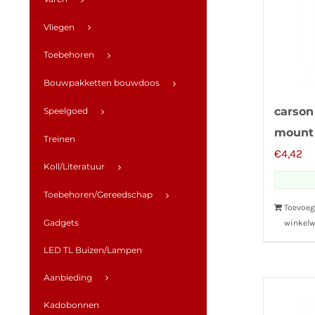
Vliegen
Toebehoren
Bouwpakketten bouwdoos
carson
Speelgoed
mount
Treinen
€
4,42
Koll/Literatuur
Toebehoren/Gereedschap
Toevoeg
Gadgets
winkel
LED TL Buizen/Lampen
Aanbieding
Kadobonnen