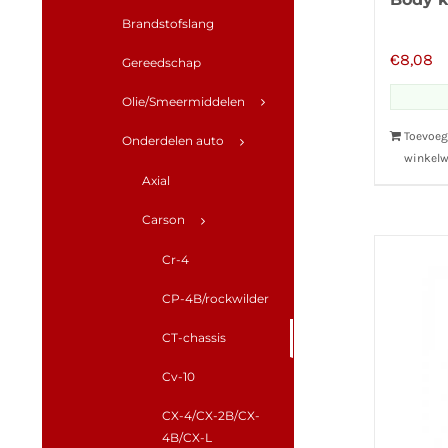
Brandstofslang
€
8,08
Gereedschap
Olie/Smeermiddelen
Toevoeg
Onderdelen auto
winkel
Axial
Carson
Cr-4
CP-4B/rockwilder
CT-chassis
Cv-10
CX-4/CX-2B/CX-
4B/CX-L