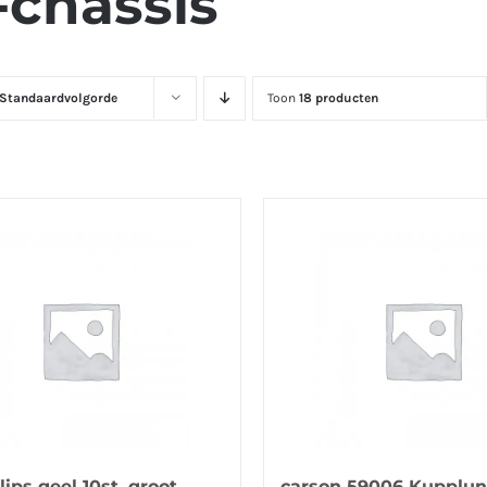
-chassis
Standaardvolgorde
Toon
18 producten
ips geel 10st. groot
carson 59006 Kupplu