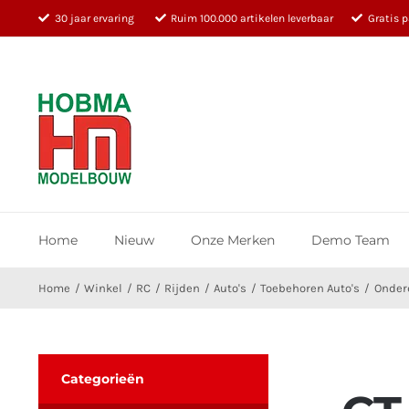
Ga
30 jaar ervaring
Ruim 100.000 artikelen leverbaar
Gratis 
naar
inhoud
Home
Nieuw
Onze Merken
Demo Team
Home
Winkel
RC
Rijden
Auto's
Toebehoren Auto's
Onder
Categorieën