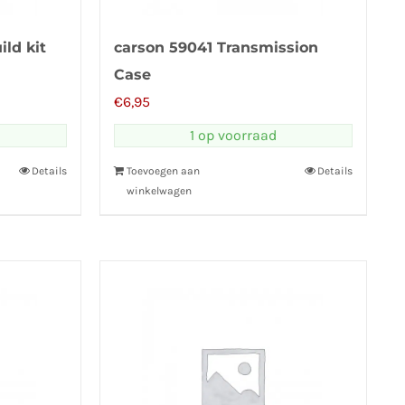
ild kit
carson 59041 Transmission
Case
€
6,95
1 op voorraad
Details
Toevoegen aan
Details
winkelwagen