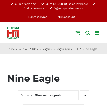
Ga
30 jaar ervaring
Ruim 100.000 artikelen leverbaar
Gratis parkeren
Eigen reparatie service
naar
inhoud
Klantenservice
Mijn account
Home
Winkel
RC
Vliegen
Vliegtuigen
RTF
Nine Eagle
Nine Eagle
Sorteer op
Standaardvolgorde