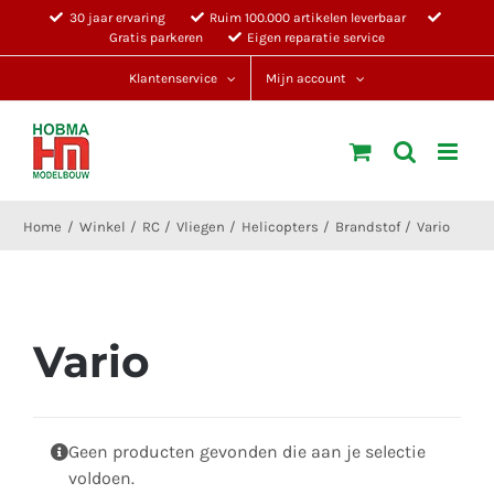
Ga
30 jaar ervaring
Ruim 100.000 artikelen leverbaar
Gratis parkeren
Eigen reparatie service
naar
inhoud
Klantenservice
Mijn account
Home
Winkel
RC
Vliegen
Helicopters
Brandstof
Vario
Vario
Geen producten gevonden die aan je selectie
voldoen.