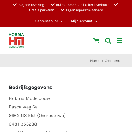
Ga
30 jaar ervaring
Ruim 100.000 artikelen leverbaar
Gratis parkeren
Eigen reparatie service
naar
inhoud
Klantenservice
Mijn account
Home
Over ons
Bedrijfsgegevens
Hobma Modelbouw
Pascalweg 6a
6662 NX Elst (Overbetuwe)
0481-353288