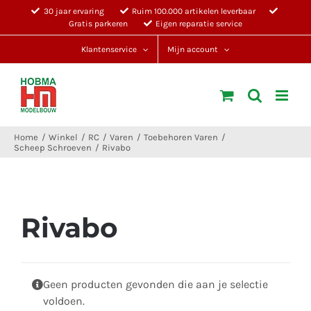
Ga
30 jaar ervaring
Ruim 100.000 artikelen leverbaar
Gratis parkeren
Eigen reparatie service
naar
inhoud
Klantenservice
Mijn account
Home
Winkel
RC
Varen
Toebehoren Varen
Scheep Schroeven
Rivabo
Rivabo
Geen producten gevonden die aan je selectie
voldoen.