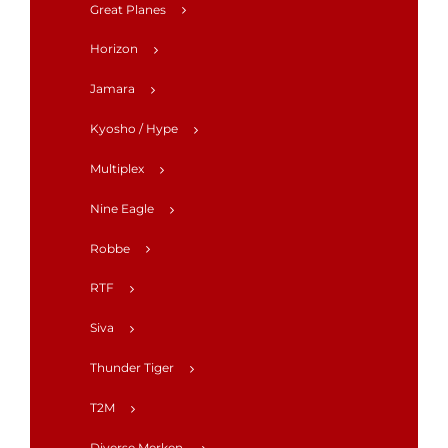
Great Planes
Horizon
Jamara
Kyosho / Hype
Multiplex
Nine Eagle
Robbe
RTF
Siva
Thunder Tiger
T2M
Diverse Merken.