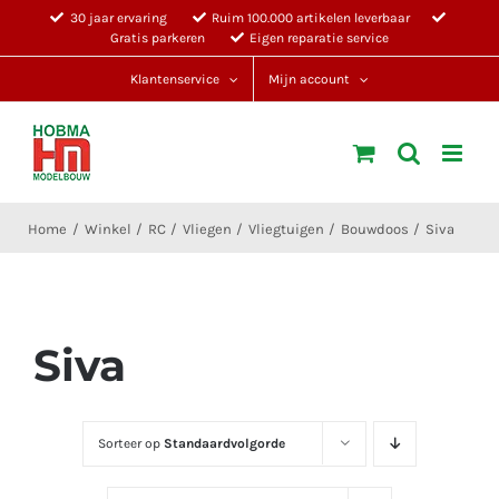
Ga
30 jaar ervaring
Ruim 100.000 artikelen leverbaar
Gratis parkeren
Eigen reparatie service
naar
inhoud
Klantenservice
Mijn account
Home
Winkel
RC
Vliegen
Vliegtuigen
Bouwdoos
Siva
Siva
Sorteer op
Standaardvolgorde