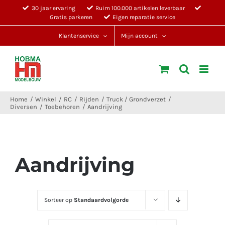
Ga
30 jaar ervaring
Ruim 100.000 artikelen leverbaar
Gratis parkeren
Eigen reparatie service
naar
inhoud
Klantenservice
Mijn account
Home
Winkel
RC
Rijden
Truck / Grondverzet
Diversen
Toebehoren
Aandrijving
Aandrijving
Sorteer op
Standaardvolgorde