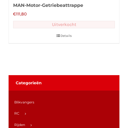
MAN-Motor-Getriebeattrappe
€
111,80
Uitverkocht
Details
Categorieën
Blikvangers
RC
Rijden