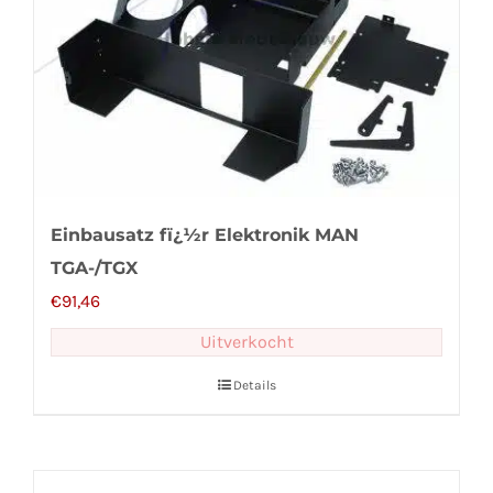
Einbausatz fï¿½r Elektronik MAN
TGA-/TGX
€
91,46
Uitverkocht
Details