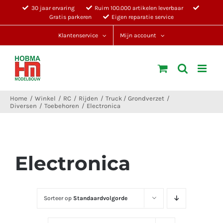
Ga
30 jaar ervaring
Ruim 100.000 artikelen leverbaar
Gratis parkeren
Eigen reparatie service
naar
inhoud
Klantenservice
Mijn account
Home
Winkel
RC
Rijden
Truck / Grondverzet
Diversen
Toebehoren
Electronica
Electronica
Sorteer op
Standaardvolgorde