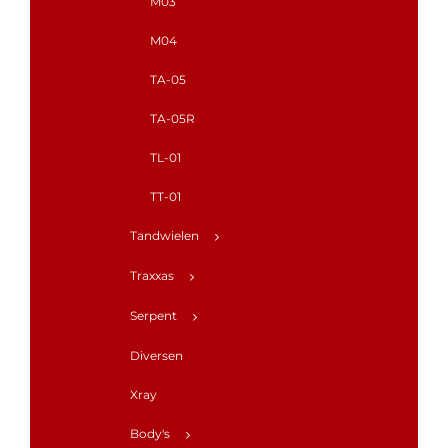
M03
M04
TA-05
TA-05R
TL-01
TT-01
Tandwielen
Traxxas
Serpent
Diversen
Xray
Body's