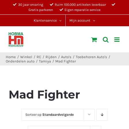
Ga
30 jaar ervaring
Ruim 100.000 artikelen leverbaar
Gratis parkeren
Eigen reparatie service
naar
inhoud
Klantenservice
Mijn account
Home
Winkel
RC
Rijden
Auto's
Toebehoren Auto's
Onderdelen auto
Tamiya
Mad Fighter
Mad Fighter
Sorteer op
Standaardvolgorde