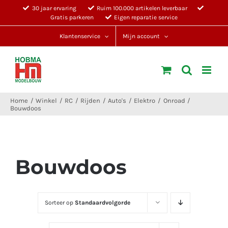
Ga
30 jaar ervaring
Ruim 100.000 artikelen leverbaar
Gratis parkeren
Eigen reparatie service
naar
inhoud
Klantenservice
Mijn account
Home
Winkel
RC
Rijden
Auto's
Elektro
Onroad
Bouwdoos
Bouwdoos
Sorteer op
Standaardvolgorde