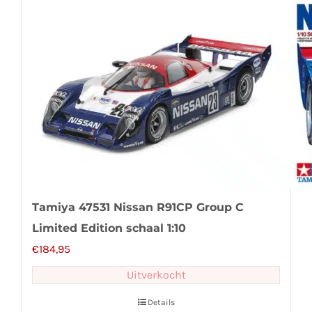
Tamiya 47531 Nissan R91CP Group C
Limited Edition schaal 1:10
€
184,95
Uitverkocht
Details