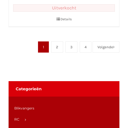
Uitverkocht
Details
1
2
3
4
Volgende
Categorieën
Blikvangers
RC