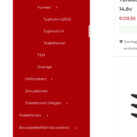
Yuneec
14.8v
€
139,95
Typhoon Q500
Typhoon H
Toevoeg
Toebehoren
winkel
T2M
Overige
Helicopters
Simulatoren
Toebehoren Vliegen
Toebehoren
Bouwpakketten bouwdoos