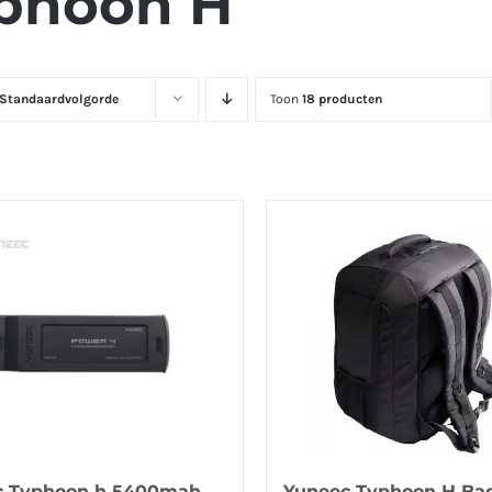
phoon H
Standaardvolgorde
Toon
18 producten
c Typhoon h 5400mah
Yuneec Typhoon H Ba