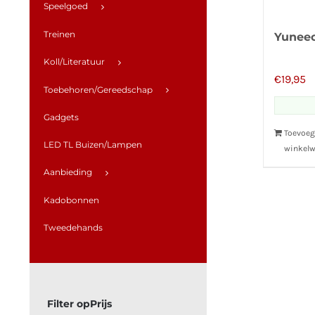
Speelgoed
Treinen
Yuneec
Koll/Literatuur
€
19,95
Toebehoren/Gereedschap
Gadgets
Toevoeg
LED TL Buizen/Lampen
winkel
Aanbieding
Kadobonnen
Tweedehands
Prijs