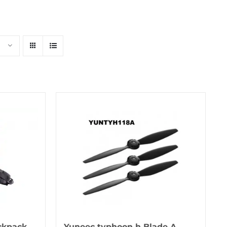
ckpack
Yuneec typhoon h Blade A