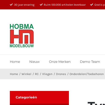
Ga
30 jaar ervaring
Ruim 100.000 artikelen leverbaar
Gratis 
naar
inhoud
Home
Nieuw
Onze Merken
Demo Team
Home
Winkel
RC
Vliegen
Drones
Onderdelen/Toebehoren
Categorieën