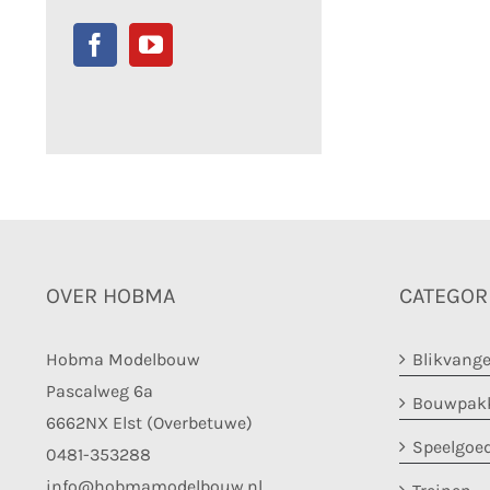
OVER HOBMA
CATEGOR
Hobma Modelbouw
Blikvange
Pascalweg 6a
Bouwpakk
6662NX Elst (Overbetuwe)
Speelgoe
0481-353288
info@hobmamodelbouw.nl