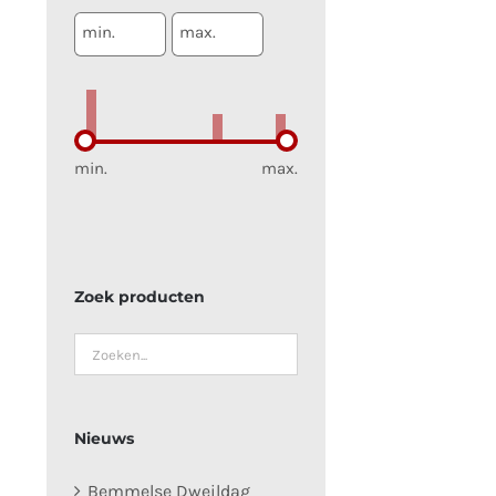
min.
max.
min.
max.
Zoek producten
Nieuws
Bemmelse Dweildag