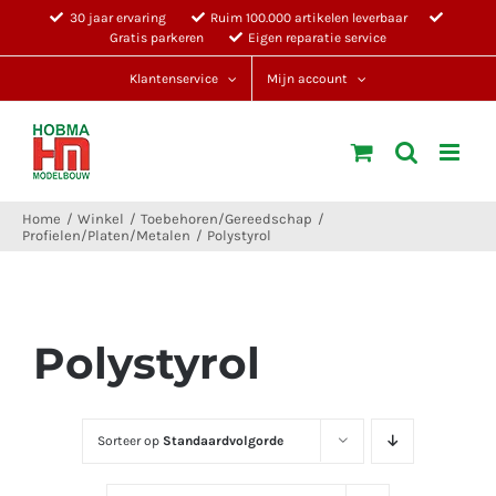
Ga
30 jaar ervaring
Ruim 100.000 artikelen leverbaar
Gratis parkeren
Eigen reparatie service
naar
inhoud
Klantenservice
Mijn account
Home
Winkel
Toebehoren/Gereedschap
Profielen/Platen/Metalen
Polystyrol
Polystyrol
Sorteer op
Standaardvolgorde