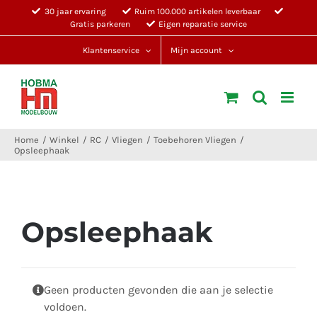
Ga
30 jaar ervaring
Ruim 100.000 artikelen leverbaar
Gratis parkeren
Eigen reparatie service
naar
inhoud
Klantenservice
Mijn account
Home
Winkel
RC
Vliegen
Toebehoren Vliegen
Opsleephaak
Opsleephaak
Geen producten gevonden die aan je selectie
voldoen.