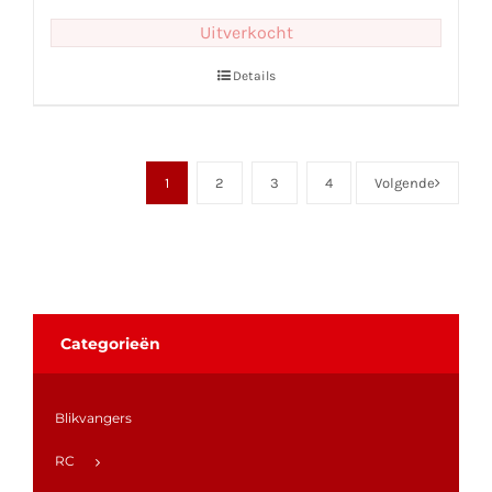
Uitverkocht
Details
1
2
3
4
Volgende
Categorieën
Blikvangers
RC