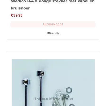
Wedico 144 8 Polige stekker met kabel en
krulsnoer
€
39,95
Uitverkocht
Details