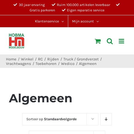
Ga
30 jaar ervaring
Ruim 100.000 artikelen leverbaar
Gratis parkeren
Eigen reparatie service
naar
inhoud
Klantenservice
Mijn account
Home
Winkel
RC
Rijden
Truck / Grondverzet
Vrachtwagens
Toebehoren
Wedico
Algemeen
Algemeen
Sorteer op
Standaardvolgorde