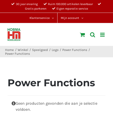
Ga
30 jaar ervaring
Ruim 100.000 artikelen leverbaar
Gratis parkeren
Eigen reparatie service
naar
inhoud
Klantenservice
Mijn account
Home
Winkel
Speelgoed
Lego
Power Functions
Power Functions
Power Functions
Geen producten gevonden die aan je selectie
voldoen.