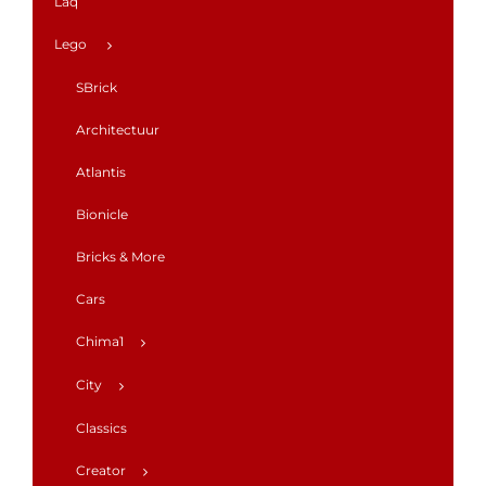
Laq
Lego
SBrick
Architectuur
Atlantis
Bionicle
Bricks & More
Cars
Chima1
City
Classics
Creator