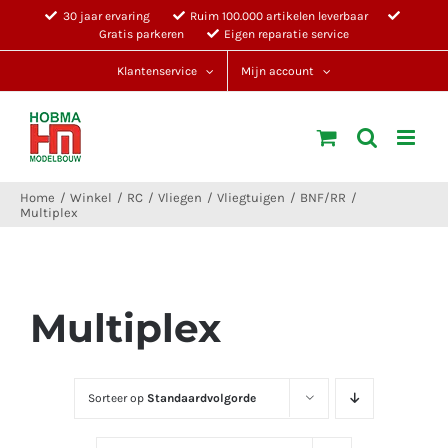
Ga
30 jaar ervaring
Ruim 100.000 artikelen leverbaar
Gratis parkeren
Eigen reparatie service
naar
inhoud
Klantenservice
Mijn account
Home
Winkel
RC
Vliegen
Vliegtuigen
BNF/RR
Multiplex
Multiplex
Sorteer op
Standaardvolgorde