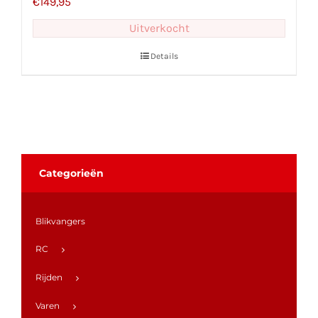
€
149,95
Uitverkocht
Details
Categorieën
Blikvangers
RC
Rijden
Varen