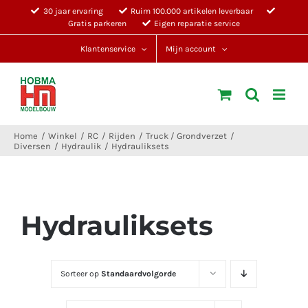
Ga
30 jaar ervaring
Ruim 100.000 artikelen leverbaar
Gratis parkeren
Eigen reparatie service
naar
inhoud
Klantenservice
Mijn account
Home
Winkel
RC
Rijden
Truck / Grondverzet
Diversen
Hydraulik
Hydrauliksets
Hydrauliksets
Sorteer op
Standaardvolgorde