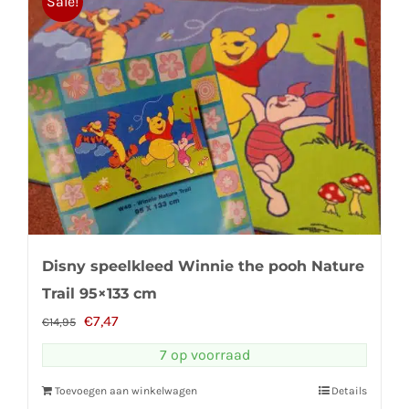
Sale!
Disny speelkleed Winnie the pooh Nature
Trail 95×133 cm
Oorspronkelijke
Huidige
€
7,47
€
14,95
prijs
prijs
7 op voorraad
was:
is:
Toevoegen aan winkelwagen
Details
€14,95.
€7,47.