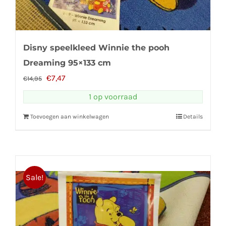
Disny speelkleed Winnie the pooh
Dreaming 95×133 cm
Oorspronkelijke
Huidige
€
7,47
€
14,95
prijs
prijs
1 op voorraad
was:
is:
Toevoegen aan winkelwagen
Details
€14,95.
€7,47.
Sale!