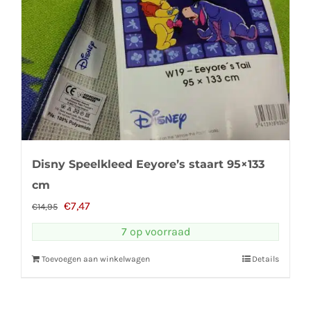
Disny Speelkleed Eeyore’s staart 95×133
cm
Oorspronkelijke
Huidige
€
7,47
€
14,95
prijs
prijs
7 op voorraad
was:
is:
Toevoegen aan winkelwagen
Details
€14,95.
€7,47.