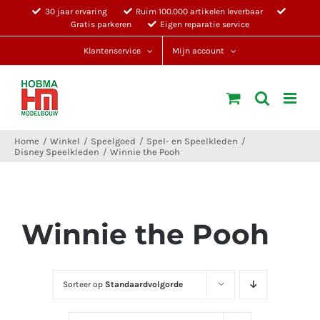
Ga
30 jaar ervaring
Ruim 100.000 artikelen leverbaar
Gratis parkeren
Eigen reparatie service
naar
inhoud
Klantenservice
Mijn account
Home
Winkel
Speelgoed
Spel- en Speelkleden
Disney Speelkleden
Winnie the Pooh
Winnie the Pooh
Sorteer op
Standaardvolgorde