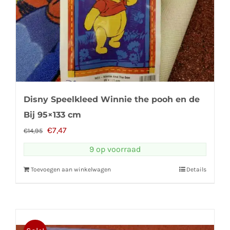
Disny Speelkleed Winnie the pooh en de
Bij 95×133 cm
Oorspronkelijke
Huidige
€
7,47
€
14,95
prijs
prijs
9 op voorraad
was:
is:
Toevoegen aan winkelwagen
Details
€14,95.
€7,47.