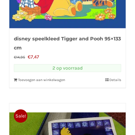
disney speelkleed Tigger and Pooh 95×133
cm
Oorspronkelijke
Huidige
€
7,47
€
14,95
prijs
prijs
2 op voorraad
was:
is:
Toevoegen aan winkelwagen
Details
€14,95.
€7,47.
Sale!