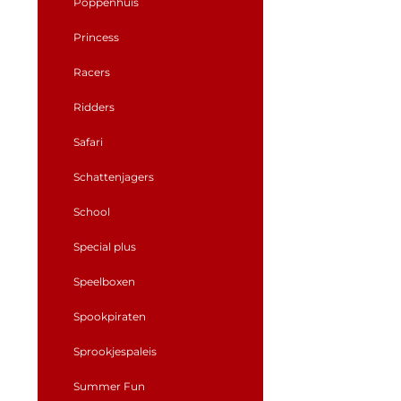
Poppenhuis
Princess
Racers
Ridders
Safari
Schattenjagers
School
Special plus
Speelboxen
Spookpiraten
Sprookjespaleis
Summer Fun