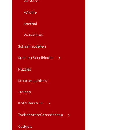
Western
Wildlife
Voetbal
Ziekenhuis
Schaalmodellen
Spel- en Speelkleden
Puzzles
Stoommachines
Treinen
Koll/Literatuur
Toebehoren/Gereedschap
Gadgets