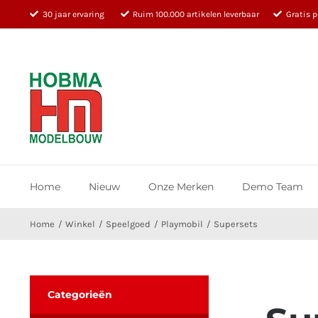
Ga
30 jaar ervaring
Ruim 100.000 artikelen leverbaar
Gratis 
naar
inhoud
Home
Nieuw
Onze Merken
Demo Team
Home
Winkel
Speelgoed
Playmobil
Supersets
Categorieën