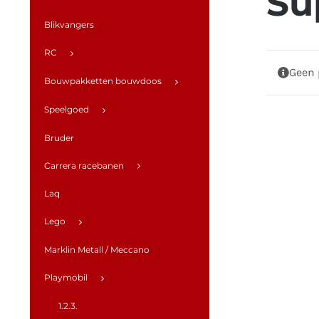
Su
Blikvangers
RC
Geen 
Bouwpakketten bouwdoos
Speelgoed
Bruder
Carrera racebanen
Laq
Lego
Marklin Metall / Meccano
Playmobil
1.2.3.