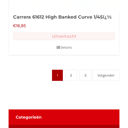
Carrera 61612 High Banked Curve 1/45ï¿½
€
16,95
Uitverkocht
Details
1
2
3
Volgende
Categorieën