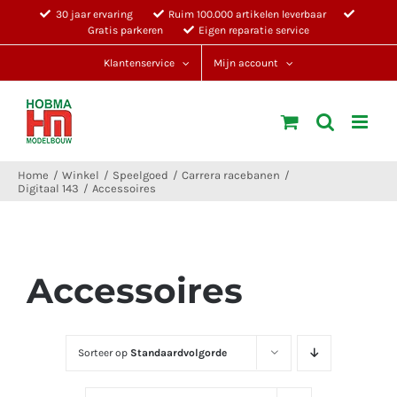
Ga
30 jaar ervaring
Ruim 100.000 artikelen leverbaar
Gratis parkeren
Eigen reparatie service
naar
inhoud
Klantenservice
Mijn account
Home
Winkel
Speelgoed
Carrera racebanen
Digitaal 143
Accessoires
Accessoires
Sorteer op
Standaardvolgorde